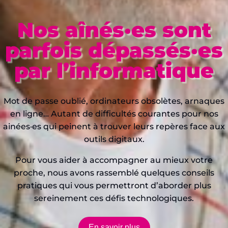
Nos aînés·es sont
parfois dépassés·es
par l’informatique
Mot de passe oublié, ordinateurs obsolètes, arnaques
en ligne… Autant de difficultés courantes pour nos
ainées·es qui peinent à trouver leurs repères face aux
outils digitaux.
Pour vous aider à accompagner au mieux votre
proche, nous avons rassemblé quelques conseils
pratiques qui vous permettront d’aborder plus
sereinement ces défis technologiques.
En savoir plus