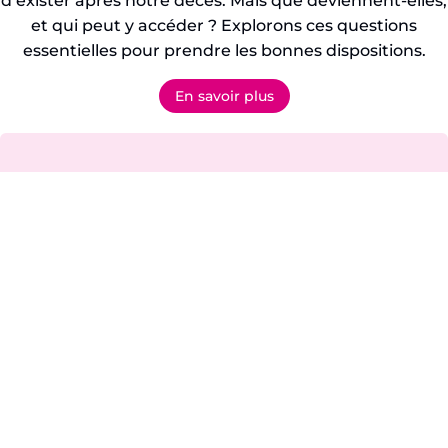
d’exister après notre décès. Mais que deviennent-elles,
et qui peut y accéder ? Explorons ces questions
essentielles pour prendre les bonnes dispositions.
En savoir plus
Qui sommes-nous ?
Le Groupe ANSAM accompagne les entreprises
romandes dans la gestion de leur gestion
informatique. Composé de six entités spécialisées,
nous proposons une approche coordonnée pour
répondre à l’ensemble des besoins informatiques de
nos clients·es.
En savoir plus